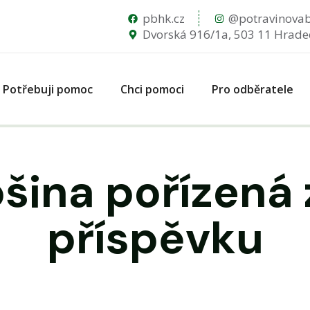
pbhk.cz
@potravinova
Dvorská 916/1a, 503 11 Hrade
Potřebuji pomoc
Chci pomoci
Pro odběratele
ošina pořízená
příspěvku