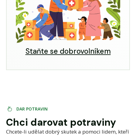
Staňte se dobrovolníkem
D
A
R
P
O
T
R
A
V
I
N
Chci darovat potraviny
Chcete-li udělat dobrý skutek a pomoci lidem, kteří