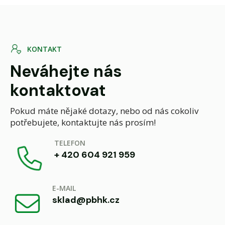
K
O
N
T
A
K
T
Neváhejte nás
kontaktovat
Pokud máte nějaké dotazy, nebo od nás cokoliv
potřebujete, kontaktujte nás prosím!
TELEFON
+ 420 604 921 959
E-MAIL
sklad@pbhk.cz