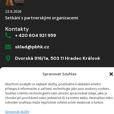
23.6.2026
Setkání s partnerskými organizacemi
Kontakty
+ 420 604 921 959
sklad@pbhk.cz
Dvorská 916/1a, 503 11 Hradec Králové
Spravovat Souhlas
Vytvořeno od >robology
Abychom poskytli co nejlepší služby, používáme k ukládání a/nebo
přístupu k informacím o zařízení, technologie jako jsou soubory cookies.
Souhlas s těmito technologiemi nám umožní zpracovávat údaje, jako je
chování při procházení nebo jedinečná ID na tomto webu. Nesouhlas nebo
odvolání souhlasu může nepříznivě ovlivnit určité vlastnosti a funkce.
Spravovat služby