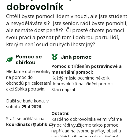
dobrovolník
Chtěli byste pomoci lidem v nouzi, ale jste student
a nevyděláváte si? Jste senior, rádi byste pomohli,
ale nemáte dost peněz? Či prostě chcete pomoci
svou prací a poznat přitom i dobrou partu lidí,
kterým není osud druhých lhostejný?
Pomoc se
Jiná pomoc
sbírkou
Pomoc s tříděním potravinové a
Hledáme dobrovolníky
materiální pomoci:
na pomoc do
Každý měsíc oceníme několik
obchodů při celostátní
dobrovolníků na třídění pomoci.
akci Sbírka potravin.
Stačí napsat.
Další se bude konat v
sobotu
25.4.2026.
Ostatní:
Stačí se přihlásit na
Každého dobrovolníka velmi vítáme
koordinator@pbhk.cz.
(moc rádi využijeme takto pomoc
například na tvorbu grafiky, obsahu
sociálních sítí nebo colikoli jiného).