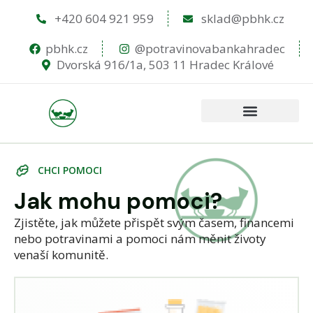
+420 604 921 959
sklad@pbhk.cz
pbhk.cz
@potravinovabankahradec
Dvorská 916/1a, 503 11 Hradec Králové
C
H
C
I
P
O
M
O
C
I
Jak mohu pomoci?
Zjistěte, jak můžete přispět svým časem, financemi
nebo potravinami a pomoci nám měnit životy
venaší komunitě.