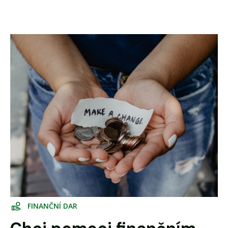
F
I
N
A
N
Č
N
Í
D
A
R