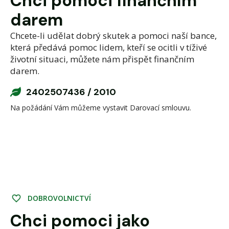
Chci pomoci finančním
darem
Chcete-li udělat dobrý skutek a pomoci naší bance,
která předává pomoc lidem, kteří se ocitli v tíživé
životní situaci, můžete nám přispět finančním
darem.
2402507436 / 2010
Na požádání Vám můžeme vystavit Darovací smlouvu.
D
O
B
R
O
V
O
L
N
I
C
T
V
Í
Chci pomoci jako