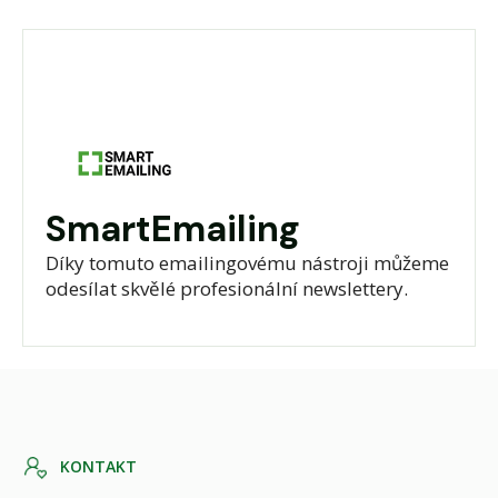
SmartEmailing
Díky tomuto emailingovému nástroji můžeme
odesílat skvělé profesionální newslettery.
K
O
N
T
A
K
T