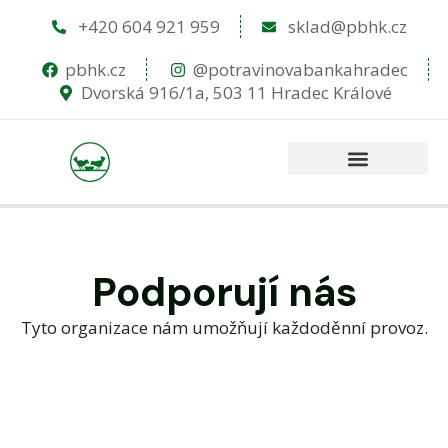
+420 604 921 959
sklad@pbhk.cz
pbhk.cz
@potravinovabankahradec
Dvorská 916/1a, 503 11 Hradec Králové
Podporují nás
Tyto organizace nám umožňují každoděnní provoz.