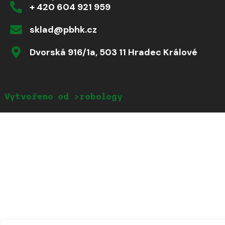
+ 420 604 921 959
sklad@pbhk.cz
Dvorská 916/1a, 503 11 Hradec Králové
Vytvořeno od >robology