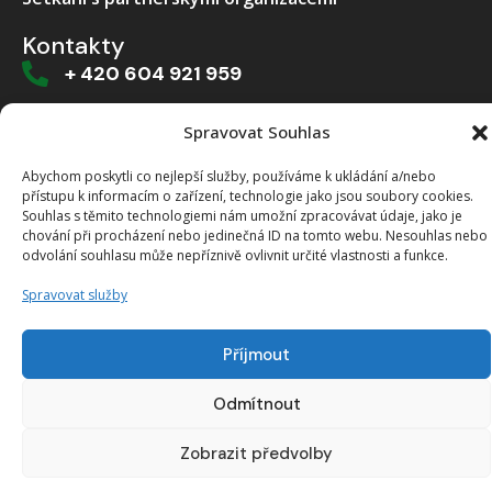
Kontakty
+ 420 604 921 959
sklad@pbhk.cz
Spravovat Souhlas
Dvorská 916/1a, 503 11 Hradec Králové
Abychom poskytli co nejlepší služby, používáme k ukládání a/nebo
přístupu k informacím o zařízení, technologie jako jsou soubory cookies.
Souhlas s těmito technologiemi nám umožní zpracovávat údaje, jako je
chování při procházení nebo jedinečná ID na tomto webu. Nesouhlas nebo
odvolání souhlasu může nepříznivě ovlivnit určité vlastnosti a funkce.
Vytvořeno od >robology
Spravovat služby
Příjmout
Odmítnout
Zobrazit předvolby