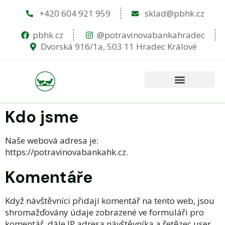
+420 604 921 959
sklad@pbhk.cz
pbhk.cz
@potravinovabankahradec
Dvorská 916/1a, 503 11 Hradec Králové
Kdo jsme
Naše webová adresa je:
https://potravinovabankahk.cz.
Komentáře
Když návštěvníci přidají komentář na tento web, jsou
shromažďovány údaje zobrazené ve formuláři pro
komentář, dále IP adresa návštěvníka a řetězec user