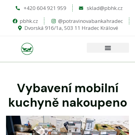
+420 604 921 959
sklad@pbhk.cz
pbhk.cz
@potravinovabankahradec
Dvorská 916/1a, 503 11 Hradec Králové
Vybavení mobilní
kuchyně nakoupeno