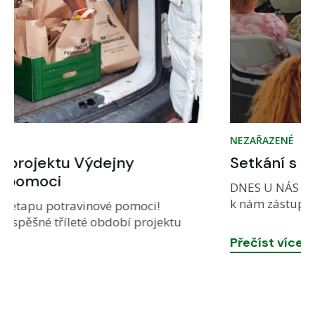
NEZAŘAZENÉ
Setkání s partnerskými organizacemi
DNES U NÁS BYLO POŘÁDNĚ RUŠNO… pozvali jsme
k nám zástupce našich partnerských organi
Přečíst více