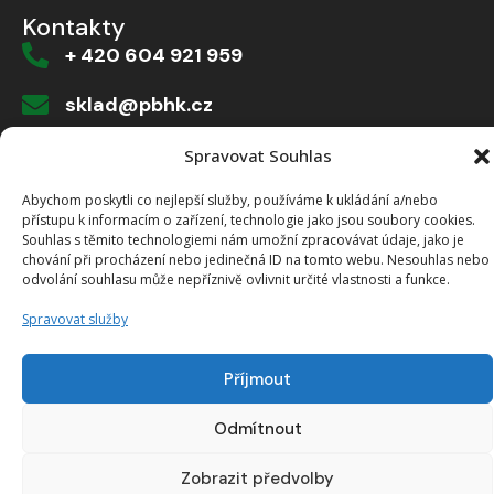
Kontakty
+ 420 604 921 959
sklad@pbhk.cz
Dvorská 916/1a, 503 11 Hradec Králové
Spravovat Souhlas
Abychom poskytli co nejlepší služby, používáme k ukládání a/nebo
přístupu k informacím o zařízení, technologie jako jsou soubory cookies.
Souhlas s těmito technologiemi nám umožní zpracovávat údaje, jako je
Vytvořeno od >robology
chování při procházení nebo jedinečná ID na tomto webu. Nesouhlas nebo
odvolání souhlasu může nepříznivě ovlivnit určité vlastnosti a funkce.
Spravovat služby
Příjmout
Odmítnout
Zobrazit předvolby