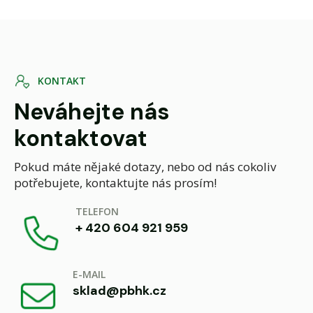
K
O
N
T
A
K
T
Neváhejte nás
kontaktovat
Pokud máte nějaké dotazy, nebo od nás cokoliv
potřebujete, kontaktujte nás prosím!
TELEFON
+ 420 604 921 959
E-MAIL
sklad@pbhk.cz