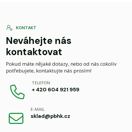
K
O
N
T
A
K
T
Neváhejte nás
kontaktovat
Pokud máte nějaké dotazy, nebo od nás cokoliv
potřebujete, kontaktujte nás prosím!
TELEFON
+ 420 604 921 959
E-MAIL
sklad@pbhk.cz