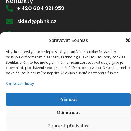
Kontakty
+ 420 604 921 959
sklad@pbhk.cz
Dvorská 916/1a, 503 11 Hradec Králové
Spravovat Souhlas
Abychom poskytli co nejlepší služby, používáme k ukládání a/nebo
přístupu k informacím o zařízení, technologie jako jsou soubory cookies.
Vytvořeno od >robology
Souhlas s těmito technologiemi nám umožní zpracovávat údaje, jako je
chování při procházení nebo jedinečná ID na tomto webu. Nesouhlas nebo
odvolání souhlasu může nepříznivě ovlivnit určité vlastnosti a funkce.
Spravovat služby
Příjmout
Odmítnout
Zobrazit předvolby