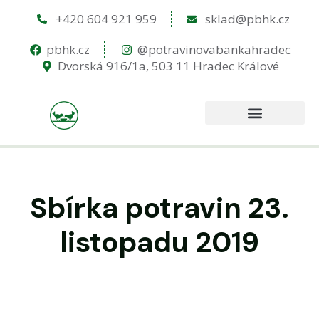
+420 604 921 959
sklad@pbhk.cz
pbhk.cz
@potravinovabankahradec
Dvorská 916/1a, 503 11 Hradec Králové
Sbírka potravin 23.
listopadu 2019