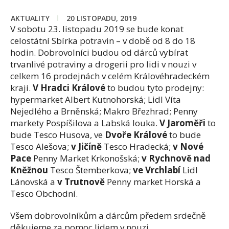
AKTUALITY
20 LISTOPADU, 2019
V sobotu 23. listopadu 2019 se bude konat
celostátní Sbírka potravin – v době od 8 do 18
hodin. Dobrovolníci budou od dárců vybírat
trvanlivé potraviny a drogerii pro lidi v nouzi v
celkem 16 prodejnách v celém Královéhradeckém
kraji.
V Hradci Králové
to budou tyto prodejny:
hypermarket Albert Kutnohorská; Lidl Víta
Nejedlého a Brněnská; Makro Březhrad; Penny
markety Pospíšilova a Labská louka.
V Jaroměři
to
bude Tesco Husova, ve
Dvoře Králové
to bude
Tesco Alešova;
v Jičíně
Tesco Hradecká;
v
Nové
Pace
Penny Market Krkonošská;
v Rychnově nad
Kněžnou
Tesco Štemberkova;
ve Vrchlabí
Lidl
Lánovská a
v Trutnově
Penny market Horská a
Tesco Obchodní.
Všem dobrovolníkům a dárcům předem srdečně
děkujeme za pomoc lidem v nouzi.