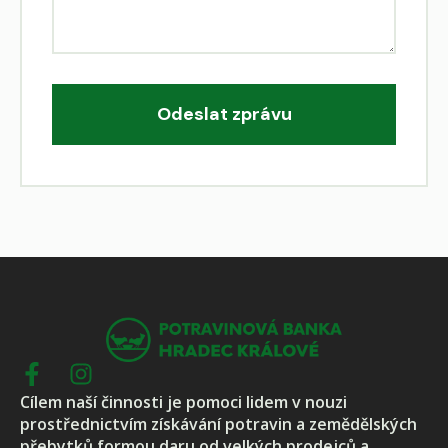
Odeslat zprávu
Cílem naší činnosti je pomoci lidem v nouzi
prostřednictvím získávání potravin a zemědělských
přebytků formou daru od velkých prodejců a