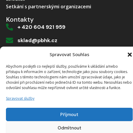
Setkání s partnerskými organizacemi
Kontakty
+ 420 604 921 959
sklad@pbhk.cz
Dvorská 916/1a, 503 11 Hradec Králové
Spravovat Souhlas
Abychom poskytli co nejlepší služby, používáme k ukládání a/nebo
přístupu k informacím o zařízení, technologie jako jsou soubory cookies.
Souhlas s těmito technologiemi nám umožní zpracovávat údaje, jako je
Vytvořeno od >robology
chování při procházení nebo jedinečná ID na tomto webu. Nesouhlas nebo
odvolání souhlasu může nepříznivě ovlivnit určité vlastnosti a funkce.
Spravovat služby
Příjmout
Odmítnout