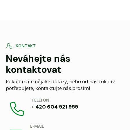
K
O
N
T
A
K
T
Neváhejte nás
kontaktovat
Pokud máte nějaké dotazy, nebo od nás cokoliv
potřebujete, kontaktujte nás prosím!
TELEFON
+ 420 604 921 959
E-MAIL