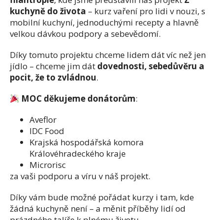
kuchyně do života
– kurz vaření pro lidi v nouzi, s
mobilní kuchyní, jednoduchými recepty a hlavně
velkou dávkou podpory a sebevědomí.
Díky tomuto projektu chceme lidem dát víc než jen
jídlo – chceme jim dát
dovednosti, sebedůvěru a
pocit, že to zvládnou
.
MOC děkujeme donátorům
:
Aveflor
IDC Food
Krajská hospodářská komora
Královéhradeckého kraje
Microrisc
za vaši podporu a víru v náš projekt.
Díky vám bude možné pořádat kurzy i tam, kde
žádná kuchyně není – a měnit příběhy lidí od
prázdného talíře k plnému životu.