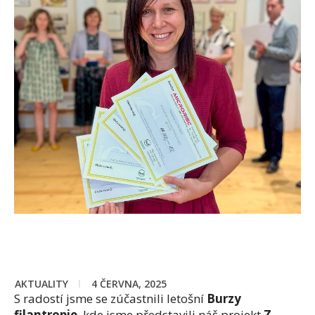
AKTUALITY
4 ČERVNA, 2025
S radostí jsme se zúčastnili letošní
Burzy
filantropie
, kde jsme představili náš projekt
Z