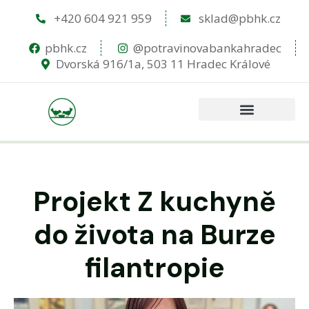
+420 604 921 959
sklad@pbhk.cz
pbhk.cz
@potravinovabankahradec
Dvorská 916/1a, 503 11 Hradec Králové
Projekt Z kuchyně
do života na Burze
filantropie