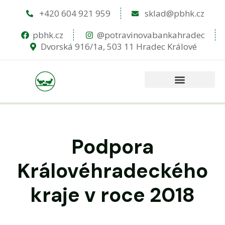
+420 604 921 959
sklad@pbhk.cz
pbhk.cz
@potravinovabankahradec
Dvorská 916/1a, 503 11 Hradec Králové
Podpora
Královéhradeckého
kraje v roce 2018