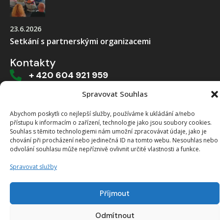
23.6.2026
Setkání s partnerskými organizacemi
Kontakty
+ 420 604 921 959
Spravovat Souhlas
sklad@pbhk.cz
Abychom poskytli co nejlepší služby, používáme k ukládání a/nebo
Dvorská 916/1a, 503 11 Hradec Králové
přístupu k informacím o zařízení, technologie jako jsou soubory cookies.
Souhlas s těmito technologiemi nám umožní zpracovávat údaje, jako je
chování při procházení nebo jedinečná ID na tomto webu. Nesouhlas nebo
odvolání souhlasu může nepříznivě ovlivnit určité vlastnosti a funkce.
Vytvořeno od >robology
Spravovat služby
Příjmout
Odmítnout