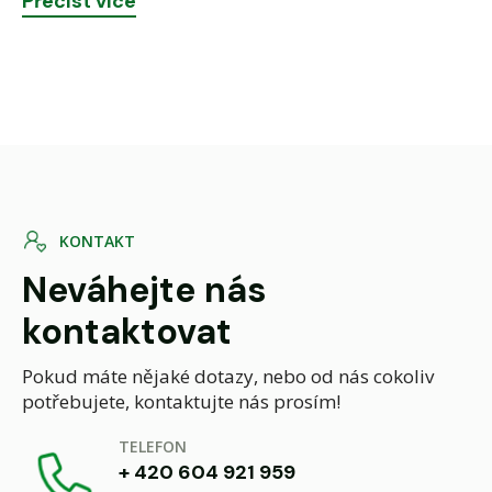
Přečíst více
K
O
N
T
A
K
T
Neváhejte nás
kontaktovat
Pokud máte nějaké dotazy, nebo od nás cokoliv
potřebujete, kontaktujte nás prosím!
TELEFON
+ 420 604 921 959