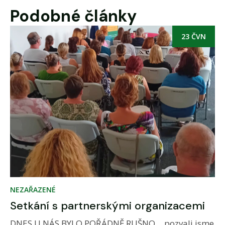
Podobné články
23 ČVN
NEZAŘAZENÉ
Setkání s partnerskými organizacemi
DNES U NÁS BYLO POŘÁDNĚ RUŠNO… pozvali jsme