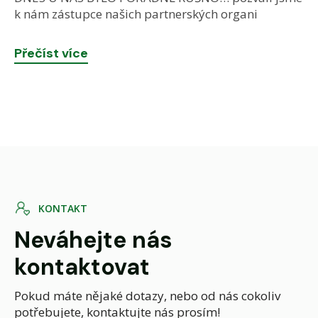
k nám zástupce našich partnerských organi
Přečíst více
K
O
N
T
A
K
T
Neváhejte nás
kontaktovat
Pokud máte nějaké dotazy, nebo od nás cokoliv
potřebujete, kontaktujte nás prosím!