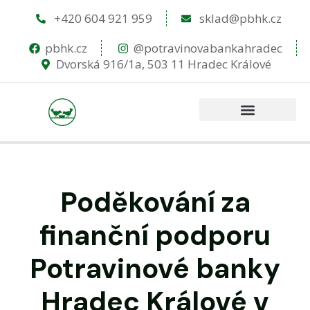
+420 604 921 959
sklad@pbhk.cz
pbhk.cz
@potravinovabankahradec
Dvorská 916/1a, 503 11 Hradec Králové
Poděkování za
finanční podporu
Potravinové banky
Hradec Králové v