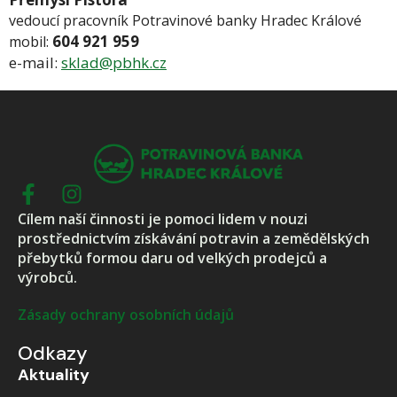
vedoucí pracovník Potravinové banky Hradec Králové
604 921 959
mobil:
e-mail:
sklad@pbhk.cz
Cílem naší činnosti je pomoci lidem v nouzi
prostřednictvím získávání potravin a zemědělských
přebytků formou daru od velkých prodejců a
výrobců.
Zásady ochrany osobních údajů
Odkazy
Aktuality