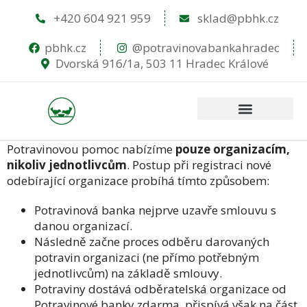
+420 604 921 959
sklad@pbhk.cz
pbhk.cz
@potravinovabankahradec
Dvorská 916/1a, 503 11 Hradec Králové
Potravinovou pomoc nabízíme
pouze organizacím,
nikoliv jednotlivcům
. Postup při registraci nové
odebírající organizace probíhá tímto způsobem:
Potravinová banka nejprve uzavře smlouvu s
danou organizací.
Následně začne proces odběru darovaných
potravin organizaci (ne přímo potřebným
jednotlivcům) na základě smlouvy.
Potraviny dostává odběratelská organizace od
Potravinové banky zdarma, přispívá však na část