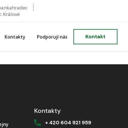
bankahradec
c Králové
Kontakt
Kontakty
Podporují nás
Kontakty
+ 420 604 921 959
ejny