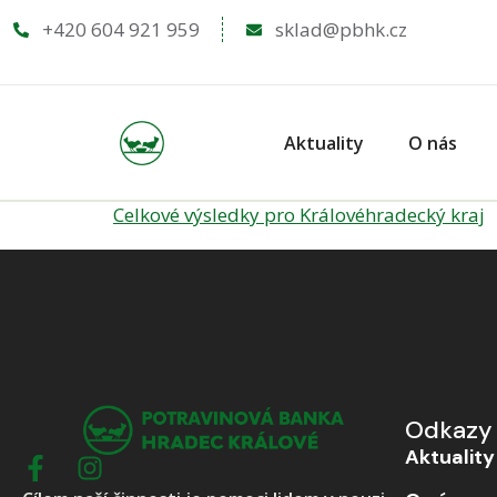
+420 604 921 959
sklad@pbhk.cz
Aktuality
O nás
Celkové výsledky pro Královéhradecký kraj
Odkazy
Aktuality