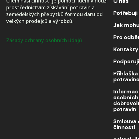
Cílem naší činnosti je pomoci lidem v nouzi
O nás
prostřednictvím získávání potravin a
Potřebuj
zemědělských přebytků formou daru od
velkých prodejců a výrobců.
Jak mohu
Pro odbě
Zásady ochrany osobních údajů
Kontakty
Podporuj
Přihláška
potravin
Informac
osobních
dobrovol
potravin
Smlouva 
činnosti