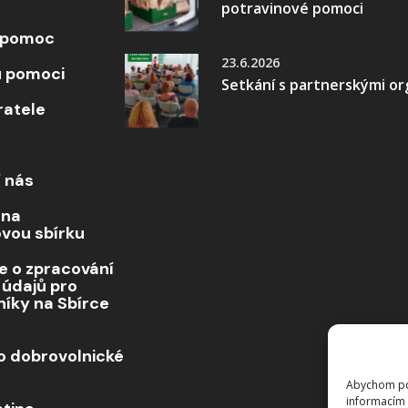
potravinové pomoci
i pomoc
23.6.2026
 pomoci
Setkání s partnerskými o
ratele
í nás
 na
ovou sbírku
e o zpracování
 údajů pro
níky na Sbírce
o dobrovolnické
Abychom pos
informacím 