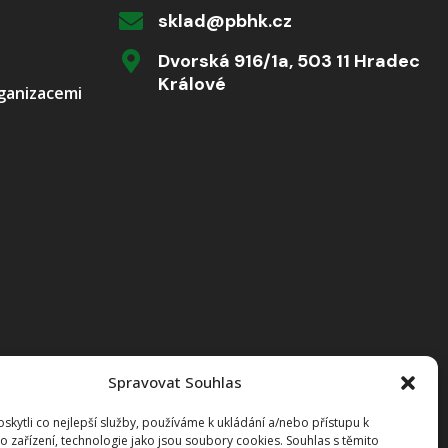
sklad@pbhk.cz
Dvorská 916/1a, 503 11 Hradec
Králové
rganizacemi
Spravovat Souhlas
kytli co nejlepší služby, používáme k ukládání a/nebo přístupu k
o zařízení, technologie jako jsou soubory cookies. Souhlas s těmito