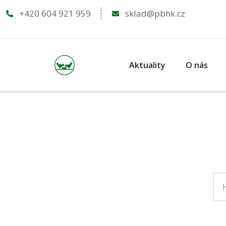
+420 604 921 959
sklad@pbhk.cz
Aktuality
O nás