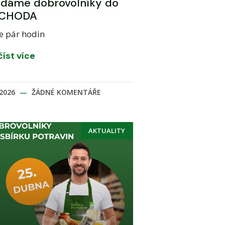
edáme dobrovolníky do
CHODA
e pár hodin
číst více
.2026
ŽÁDNÉ KOMENTÁŘE
AKTUALITY