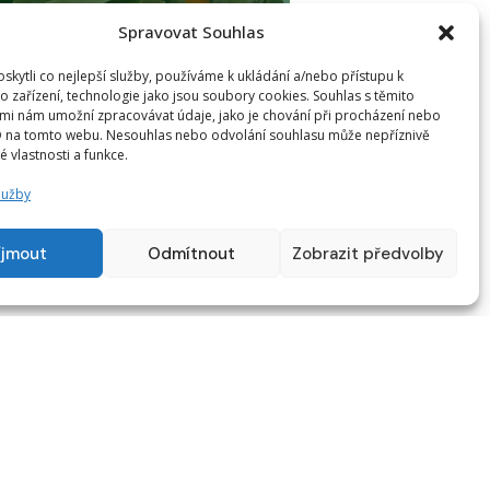
Spravovat Souhlas
kytli co nejlepší služby, používáme k ukládání a/nebo přístupu k
o zařízení, technologie jako jsou soubory cookies. Souhlas s těmito
DPOŘILI JSME VÍCE NEŽ
mi nám umožní zpracovávat údaje, jako je chování při procházení nebo
D na tomto webu. Nesouhlas nebo odvolání souhlasu může nepříznivě
000 LIDÍ V NOUZI
té vlastnosti a funkce.
ce 2025
lužby
číst více
íjmout
Odmítnout
Zobrazit předvolby
.2026
ŽÁDNÉ KOMENTÁŘE