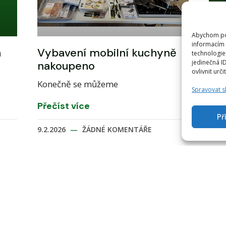
Abychom pos
informacím 
n
Vybavení mobilní kuchyně
PO
technologie
jedinečná I
nakoupeno
15.
ovlivnit urči
Konečně se můžeme
V ro
Spravovat s
Přečíst více
Pře
Př
9.2.2026
ŽÁDNÉ KOMENTÁŘE
28.1
ITY
AKTUALITY