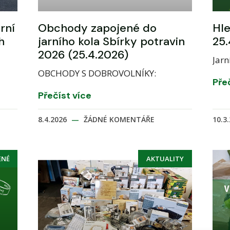
rní
Obchody zapojené do
Hl
h
jarního kola Sbírky potravin
25.
2026 (25.4.2026)
Jarn
OBCHODY S DOBROVOLNÍKY:
Pře
Přečíst více
8.4.2026
ŽÁDNÉ KOMENTÁŘE
10.3
ENÉ
AKTUALITY