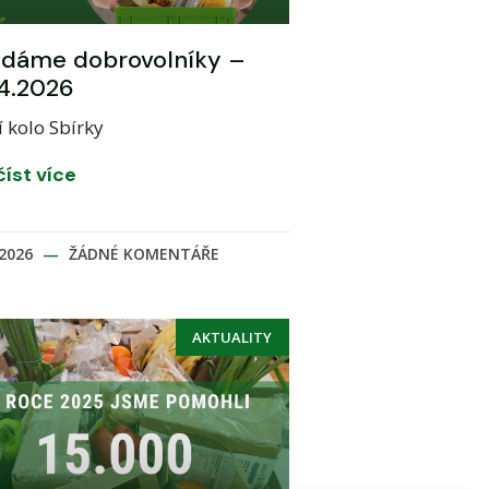
edáme dobrovolníky –
4.2026
í kolo Sbírky
číst více
.2026
ŽÁDNÉ KOMENTÁŘE
AKTUALITY