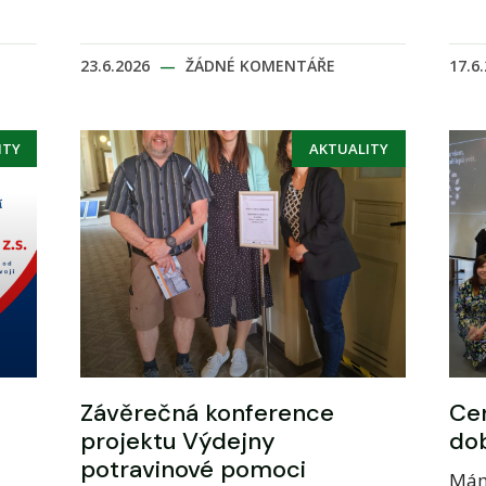
23.6.2026
ŽÁDNÉ KOMENTÁŘE
17.6
ITY
AKTUALITY
Závěrečná konference
Cen
projektu Výdejny
dob
potravinové pomoci
Mám