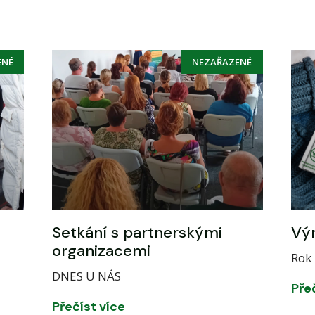
ENÉ
NEZAŘAZENÉ
Setkání s partnerskými
Výr
organizacemi
Rok 
DNES U NÁS
Pře
Přečíst více