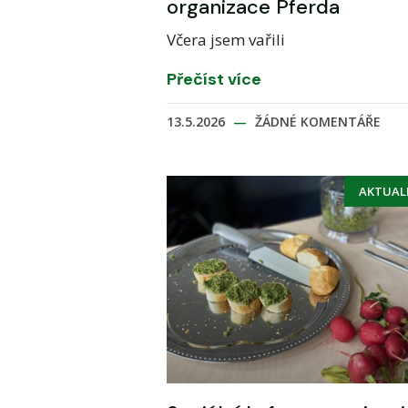
organizace Pferda
Včera jsem vařili
Přečíst více
13.5.2026
ŽÁDNÉ KOMENTÁŘE
AKTUAL