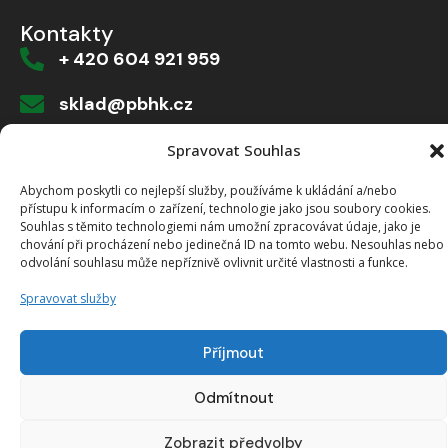
Kontakty
+ 420 604 921 959
sklad@pbhk.cz
Dvorská 916/1a, 503 11 Hradec Králové
Spravovat Souhlas
Abychom poskytli co nejlepší služby, používáme k ukládání a/nebo
přístupu k informacím o zařízení, technologie jako jsou soubory cookies.
Souhlas s těmito technologiemi nám umožní zpracovávat údaje, jako je
Vytvořeno od >robology
chování při procházení nebo jedinečná ID na tomto webu. Nesouhlas nebo
odvolání souhlasu může nepříznivě ovlivnit určité vlastnosti a funkce.
Spravovat služby
Příjmout
Odmítnout
Zobrazit předvolby