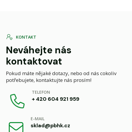
K
O
N
T
A
K
T
Neváhejte nás
kontaktovat
Pokud máte nějaké dotazy, nebo od nás cokoliv
potřebujete, kontaktujte nás prosím!
TELEFON
+ 420 604 921 959
E-MAIL
sklad@pbhk.cz