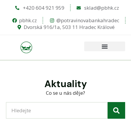
+420 604 921 959
sklad@pbhk.cz
pbhk.cz
@potravinovabankahradec
Dvorská 916/1a, 503 11 Hradec Králové
Aktuality
Co se u nás děje?